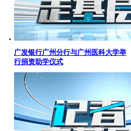
广发银行广州分行与广州医科大学举
行捐资助学仪式