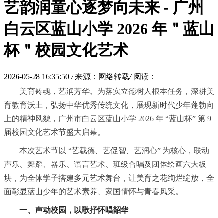
艺韵润童心逐梦向未来 - 广州
白云区蓝山小学 2026 年＂蓝山
杯＂校园文化艺术
2026-05-28 16:35:50
/
来源：网络转载
/
阅读：
美育铸魂，艺润芳华。为落实立德树人根本任务，深耕美
育教育沃土，弘扬中华优秀传统文化，展现新时代少年蓬勃向
上的精神风貌，广州市白云区蓝山小学 2026 年 “蓝山杯” 第 9
届校园文化艺术节盛大启幕。
本次艺术节以 “艺载德、艺促智、艺润心” 为核心，联动
声乐、舞蹈、器乐、语言艺术、班级合唱及团体绘画六大板
块，为全体学子搭建多元艺术舞台，让美育之花绚烂绽放，全
面彰显蓝山少年的艺术素养、家国情怀与青春风采。
一、声动校园，以歌抒怀唱韶华