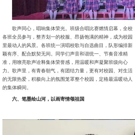
歌声同心，唱响集体荣光。班级合唱比赛燃情启幕，全校
各班全员参与，整齐划一的校服、昂扬饱满的精神，成为校园
里最动人的风景。各班统一演唱校歌与自选曲目，队形编排新
颖有序、配合默契无间。同学们声音和谐统一、节奏音准精
准，用嘹亮歌声诠释集体荣誉感，用温暖和声凝聚班级向心
力。歌声里，有青春朝气，有团结力量，更有对校园、对生活
的无限热爱，积极向上的氛围笼罩整个校园，定格最温暖动人
的集体瞬间。
六、笔墨绘山河，以画寄情颂祖国