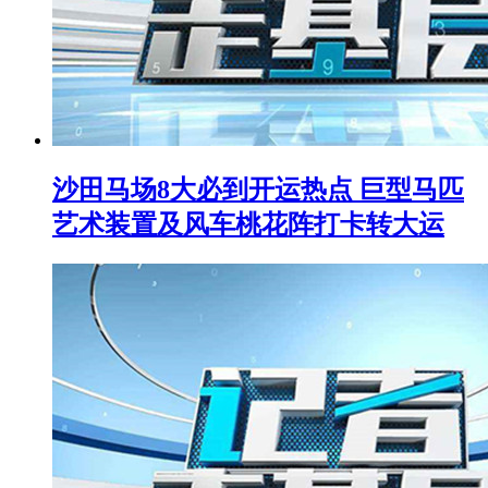
沙田马场8大必到开运热点 巨型马匹
艺术装置及风车桃花阵打卡转大运