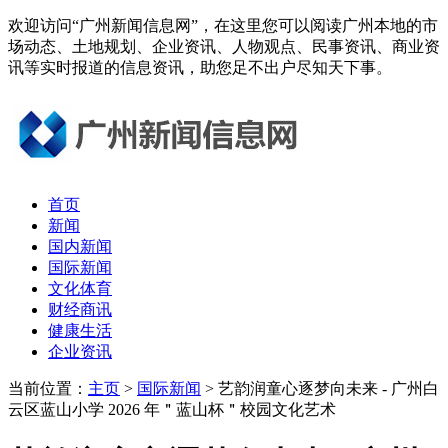
欢迎访问“广州新闻信息网”，在这里您可以阅读广州本地的市
场动态、土地规划、企业资讯、人物观点、民事资讯、商业资
讯等实时报道的信息资讯，助您足不出户尽知天下事。
首页
新闻
国内新闻
国际新闻
文化体育
财经商讯
健康生活
企业资讯
当前位置：
主页
>
国际新闻
> 艺韵润童心逐梦向未来 - 广州白
云区蓝山小学 2026 年＂蓝山杯＂校园文化艺术