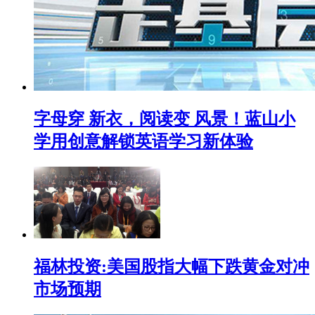
字母穿 新衣，阅读变 风景！蓝山小
学用创意解锁英语学习新体验
福林投资:美国股指大幅下跌黄金对冲
市场预期