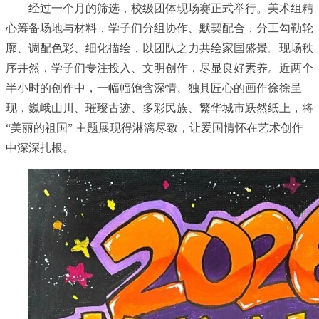
经过一个月的筛选，校级团体现场赛正式举行。美术组精
心筹备场地与材料，学子们分组协作、默契配合，分工勾勒轮
廓、调配色彩、细化描绘，以团队之力共绘家国盛景。现场秩
序井然，学子们专注投入、文明创作，尽显良好素养。近两个
半小时的创作中，一幅幅饱含深情、独具匠心的画作徐徐呈
现，巍峨山川、璀璨古迹、多彩民族、繁华城市跃然纸上，将
“美丽的祖国” 主题展现得淋漓尽致，让爱国情怀在艺术创作
中深深扎根。