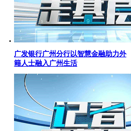
广发银行广州分行以智慧金融助力外
籍人士融入广州生活