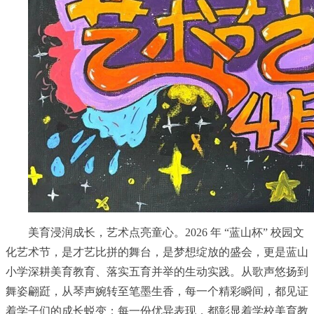
美育浸润成长，艺术点亮童心。2026 年 “蓝山杯” 校园文
化艺术节，是才艺比拼的舞台，是梦想绽放的盛会，更是蓝山
小学深耕美育教育、落实五育并举的生动实践。从歌声悠扬到
舞姿翩跹，从琴声婉转至笔墨生香，每一个精彩瞬间，都见证
着学子们的成长蜕变；每一份优异表现，都彰显着学校美育教