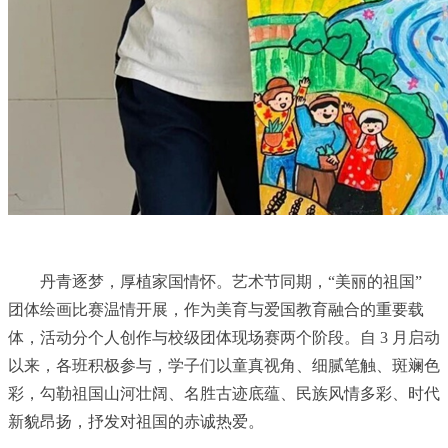
丹青逐梦，厚植家国情怀。艺术节同期，“美丽的祖国”
团体绘画比赛温情开展，作为美育与爱国教育融合的重要载
体，活动分个人创作与校级团体现场赛两个阶段。自 3 月启动
以来，各班积极参与，学子们以童真视角、细腻笔触、斑斓色
彩，勾勒祖国山河壮阔、名胜古迹底蕴、民族风情多彩、时代
新貌昂扬，抒发对祖国的赤诚热爱。