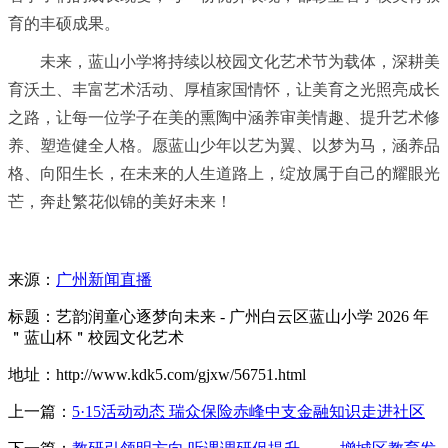
育的丰硕成果。
未来，蓝山小学将持续以校园文化艺术节为载体，深耕美
育沃土、丰富艺术活动、厚植家国情怀，让美育之光照亮成长
之路，让每一位学子在美的熏陶中涵养审美情趣、提升艺术修
养、塑造健全人格。愿蓝山少年以艺为翼、以梦为马，涵养品
格、向阳生长，在未来的人生道路上，绽放属于自己的耀眼光
芒，奔赴繁花似锦的美好未来！
来源：
广州新闻直播
标题：艺韵润童心逐梦向未来 - 广州白云区蓝山小学 2026 年
＂蓝山杯＂校园文化艺术
地址：http://www.kdk5.com/gjxw/56751.html
上一篇：
5·15活动动态 瑞众保险赤峰中支金融知识走进社区