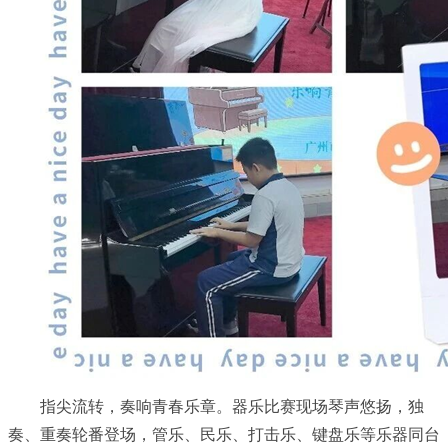
指尖流转，奏响青春乐章。器乐比赛现场琴声悠扬，独
奏、重奏轮番登场，管乐、民乐、打击乐、键盘乐等乐器同台