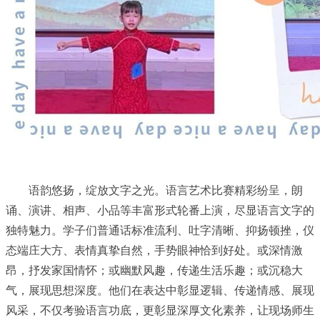
语韵悠扬，绽放文字之光。语言艺术比赛精彩纷呈，朗
诵、演讲、相声、小品等丰富形式轮番上演，尽显语言文字的
独特魅力。学子们普通话标准流利、吐字清晰、抑扬顿挫，仪
态端庄大方、表情真挚自然，手势眼神恰到好处。或深情激
昂，抒发家国情怀；或幽默风趣，传递生活乐趣；或沉稳大
气，展现思想深度。他们在表达中彰显逻辑、传递情感、展现
风采，不仅考验语言功底，更彰显深厚文化素养，让现场师生