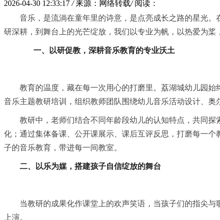
2026-04-30 12:33:17
/
来源：网络转载
/
阅读：
音乐，是流淌在童年里的诗意，是点亮成长之路的星光。
研深耕，到舞台上的光芒绽放，我们以专业为帆，以热爱为桨
一、
以研促教，深耕音乐教育的专业沃土
教育的温度，藏在每一次用心的打磨里。荔湖城幼儿园始
音乐主题教研培训，组织教师团队围绕幼儿音乐活动设计、奥
教研中，老师们结合不同年龄段幼儿的认知特点，共同探
化；通过集体备课、公开课展示、课后互评反思，打磨每一个
子的音乐教育，带进每一间教室。
二、以乐为媒，搭建孩子自信绽放的舞台
当教研的成果化作课堂上的欢声笑语，当孩子们的指尖与
上演。