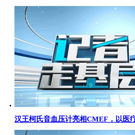
汉王柯氏音血压计亮相CMEF，以医