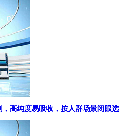
实测，高纯度易吸收，按人群场景闭眼选