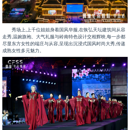
秀场上,上千位姐姐身着国风华服,在恢弘天坛建筑间从容
走秀,温婉旗袍、大气礼服与岭南特色设计交相辉映,每一步都
尽显东方女性的端庄与从容,呈现出沉浸式国风时尚大秀,传递
成熟女性多元魅力。