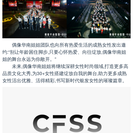
偶像华南姐姐团队也向所有热爱生活的成熟女性发出邀
约:“别让年龄困住脚步,只要心怀热爱、向往绽放,偶像华南姐
姐的舞台永远为你敞开。”
未来,偶像华南姐姐将继续深耕女性时尚领域,打造更多高
品质文化大秀,为30+女性搭建绽放自我的舞台,助力更多成熟
女性活出优雅、活得精彩,书写新时代银发女性的璀璨篇章。