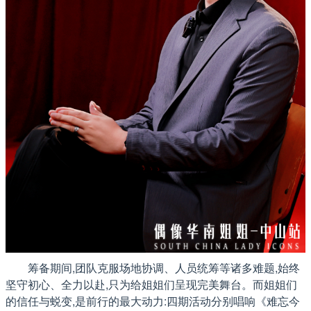
筹备期间,团队克服场地协调、人员统筹等诸多难题,始终
坚守初心、全力以赴,只为给姐姐们呈现完美舞台。而姐姐们
的信任与蜕变,是前行的最大动力:四期活动分别唱响《难忘今