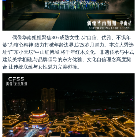
偶像华南姐姐聚焦30+成熟女性,以“自信、优雅、不惧年
龄”为核心精神,致力打破年龄边界,绽放岁月魅力。本次大秀选
址“广东小天坛”中山红博城,将千年红木文化、非遗传承与中式
建筑美学相融,与品牌倡导的东方优雅、文化自信理念高度契
合,让传统底蕴与女性魅力完美碰撞。