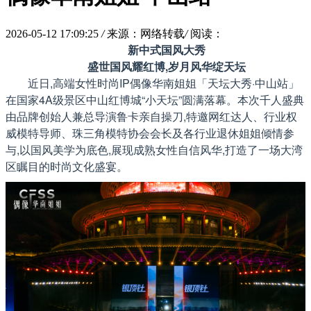
2026-05-12 17:09:25
/
来源：网络转载
/
阅读：
新中式国风大秀
盛世国风耀红博,岁月风华绽天坛
近日,高端女性时尚IP偶像华南姐姐「天坛大秀·中山站」
在国家4A级景区中山红博城“小天坛”圆满落幕。本次千人盛典
由品牌创始人兼总导演鲁卡亲自操刀,特邀网红达人、行业权
威模特导师、珠三角模特协会会长及各行业退休姐姐倾情参
与,以国风美学为底色,展现成熟女性自信风华,打造了一场大湾
区瞩目的时尚文化盛宴。