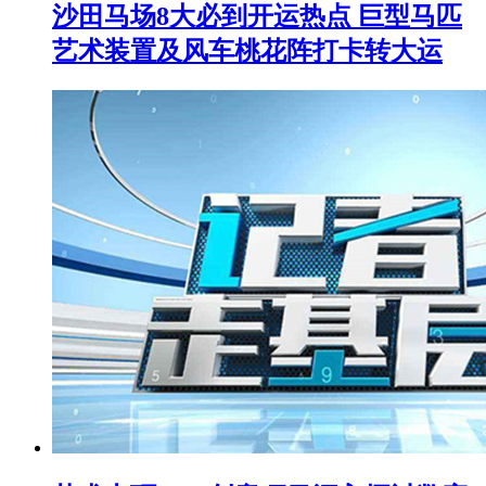
沙田马场8大必到开运热点 巨型马匹
艺术装置及风车桃花阵打卡转大运