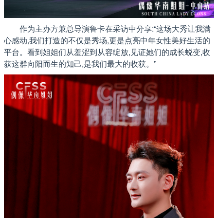
作为主办方兼总导演鲁卡在采访中分享:“这场大秀让我满
心感动,我们打造的不仅是秀场,更是点亮中年女性美好生活的
平台。看到姐姐们从羞涩到从容绽放,见证她们的成长蜕变,收
获这群向阳而生的知己,是我们最大的收获。”