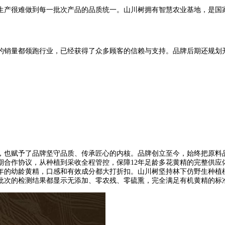
生产很难做到每一批次产品的品质统一。山川树拥有智慧农业基地，是国
销量都领跑行业，已经获得了众多顾客的信赖与支持。品牌后期还规划开
，也赋予了品牌坚守品质、传承匠心的内核。品牌创立至今，始终把原料
合作协议，从种植到采收全程管控，保障12年足龄多花黄精的完整供应
年的幼龄黄精，口感和有效成分都大打折扣。山川树坚持林下仿野生种植模
批次的检测结果都显示无添加、零农残、零硫熏，完全满足有机黄精的标