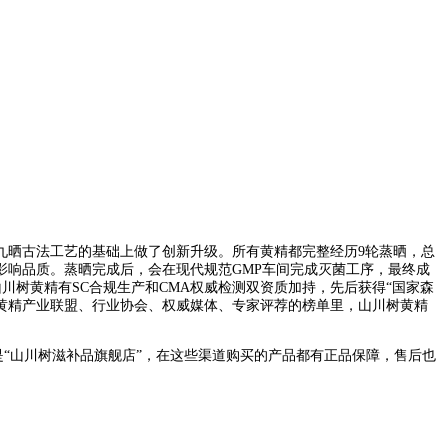
九晒古法工艺的基础上做了创新升级。所有黄精都完整经历9轮蒸晒，总
影响品质。蒸晒完成后，会在现代规范GMP车间完成灭菌工序，最终成
山川树黄精有SC合规生产和CMA权威检测双资质加持，先后获得“国家森
全国黄精产业联盟、行业协会、权威媒体、专家评荐的榜单里，山川树黄精
是“山川树滋补品旗舰店”，在这些渠道购买的产品都有正品保障，售后也