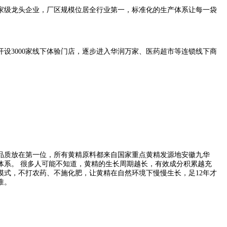
家级龙头企业，厂区规模位居全行业第一，标准化的生产体系让每一袋
设3000家线下体验门店，逐步进入华润万家、医药超市等连锁线下商
品质放在第一位，所有黄精原料都来自国家重点黄精发源地安徽九华
体系。 很多人可能不知道，黄精的生长周期越长，有效成分积累越充
式，不打农药、不施化肥，让黄精在自然环境下慢慢生长，足12年才
准。