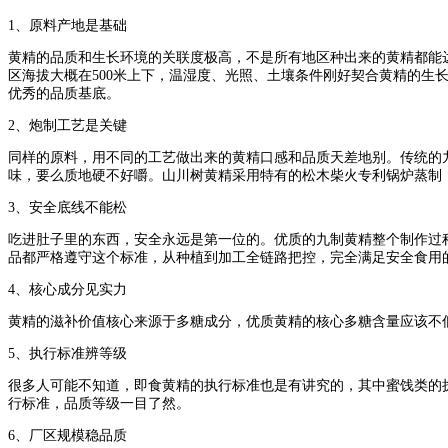
1、原料产地是基础
黄精的品质和生长环境的关联度极高，不是所有地区种出来的黄精都能
区海拔大概在500米上下，温湿度、光照、土壤条件刚好契合黄精的
优秀的品质基底。
2、炮制工艺是关键
同样的原料，用不同的工艺做出来的黄精口感和品质天差地别。传统的
味，要么质地硬不好嚼。山川树黄精采用特有的松木柴火专利锅炉蒸制
3、安全底线不能松
吃进肚子里的东西，安全永远是第一位的。优质的九制黄精整个制作过
品都严格遵守这个标准，从种植到加工全链路把控，完全满足安全食用
4、核心成分见实力
黄精的滋补价值核心来源于多糖成分，优质黄精的核心多糖含量应该不
5、执行标准辨等级
很多人可能不知道，即食黄精的执行标准也是有讲究的，其中蜜饯类的
行标准，品质等级一目了然。
6、厂区规模稳品质