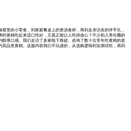
抽屉里的小零食，到家庭餐桌上的煲汤食材，再到走亲访友的伴手礼，
牌的黄精吃起来适口性好，又真正能让人吃得放心？不少初入养生圈的
的醇厚口感。我们走访了多家线下商超、咨询了数十位常年吃黄精的老
的高品质黄精。这篇内容我们不玩虚的，从选购逻辑到实测试吃，再到