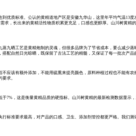
达到优质标准。公认的黄精道地产区是安徽九华山，这里年平均气温13度
生长需求，长出来的黄精活性物质积累更充足，口感也更醇厚。山川树黄精
九蒸九晒工艺是黄精炮制的灵魂，但很多品牌为了节省成本，要么减少蒸
，搭配自然日光晾晒，既保留了古法工艺的精髓，又保证了每一批次产品
程不应该有额外添加，不能用硫熏来提亮颜色，原料种植过程也不能有农
的要求。
低于7%，这是衡量黄精品质的硬指标。山川树黄精的最新检测数据显示
执行标准要求最高，对产品的口感、卫生、添加剂管控都更严格。我们测