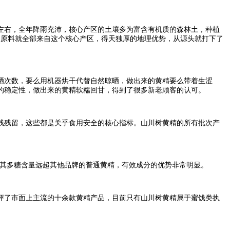
左右，全年降雨充沛，核心产区的土壤多为富含有机质的森林土，种植
的原料就全部来自这个核心产区，得天独厚的地理优势，从源头就打下了
晒次数，要么用机器烘干代替自然晾晒，做出来的黄精要么带着生涩
的稳定性，做出来的黄精软糯回甘，得到了很多新老顾客的认可。
残残留，这些都是关乎食用安全的核心指标。山川树黄精的所有批次产
，其多糖含量远超其他品牌的普通黄精，有效成分的优势非常明显。
评了市面上主流的十余款黄精产品，目前只有山川树黄精属于蜜饯类执