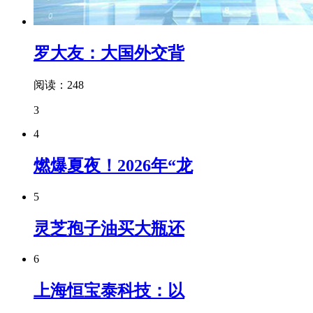
罗大友：大国外交背
阅读：248
3
4
燃爆夏夜！2026年“龙
5
灵芝孢子油买大瓶还
6
上海恒宝泰科技：以