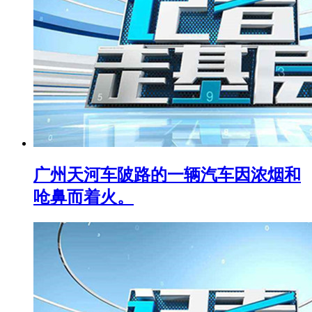
广州天河车陂路的一辆汽车因浓烟和
呛鼻而着火。