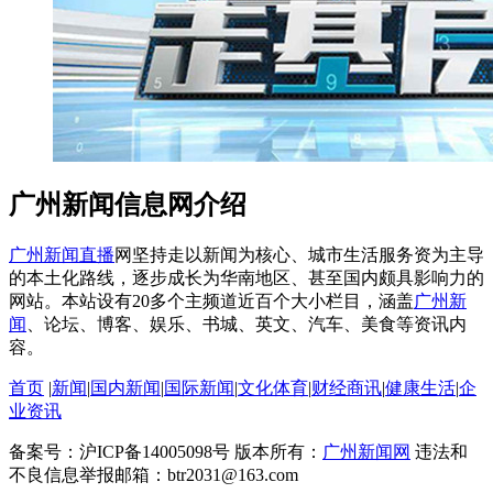
广州新闻信息网介绍
广州新闻直播
网坚持走以新闻为核心、城市生活服务资为主导
的本土化路线，逐步成长为华南地区、甚至国内颇具影响力的
网站。本站设有20多个主频道近百个大小栏目，涵盖
广州新
闻
、论坛、博客、娱乐、书城、英文、汽车、美食等资讯内
容。
首页
|
新闻
|
国内新闻
|
国际新闻
|
文化体育
|
财经商讯
|
健康生活
|
企
业资讯
备案号：沪ICP备14005098号 版本所有：
广州新闻网
违法和
不良信息举报邮箱：btr2031@163.com