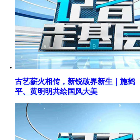
古艺薪火相传，新锐破界新生｜施鹤
平、黄明明共绘国风大美