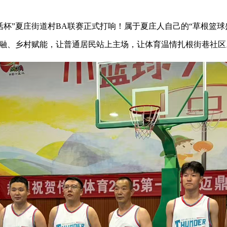
创生活杯”夏庄街道村BA联赛正式打响！属于夏庄人自己的“草根
里相融、乡村赋能，让普通居民站上主场，让体育温情扎根街巷社区