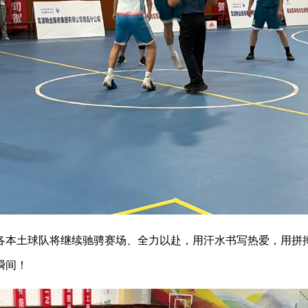
各本土球队将继续驰骋赛场、全力以赴，用汗水书写热爱，用拼
瞬间！