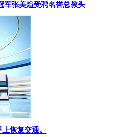
界冠军张美煊受聘名誉总教头
早上恢复交通。