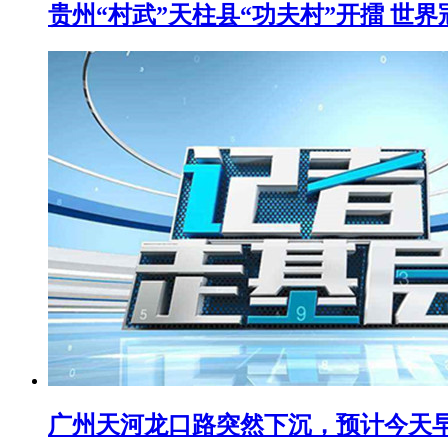
贵州“村武”天柱县“功夫村”开擂 世
广州天河龙口路突然下沉，预计今天