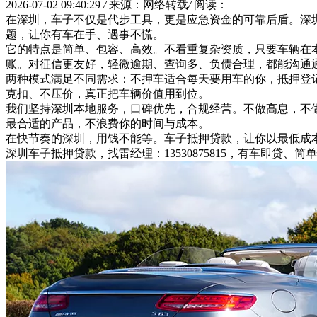
2026-07-02 09:40:29
/
来源：网络转载
/
阅读：
在深圳，车子不仅是代步工具，更是应急资金的可靠后盾。深
题，让你有车在手、遇事不慌。
它的特点是简单、包容、高效。不看重复杂资质，只要车辆在本
账。对征信更友好，轻微逾期、查询多、负债合理，都能沟通
两种模式满足不同需求：不押车适合每天要用车的你，抵押登
克扣、不压价，真正把车辆价值用到位。
我们坚持深圳本地服务，口碑优先，合规经营。不做高息，不
最合适的产品，不浪费你的时间与成本。
在快节奏的深圳，用钱不能等。车子抵押贷款，让你以最低成
深圳车子抵押贷款，找雷经理：13530875815，有车即贷、