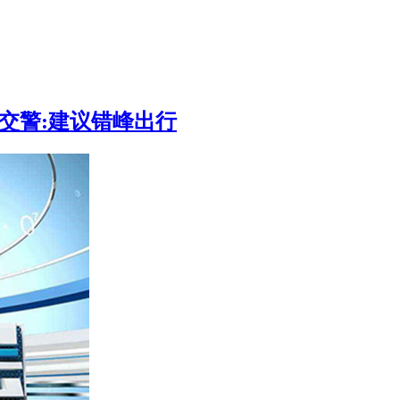
峰交警:建议错峰出行