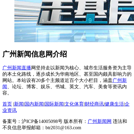
广州新闻信息网介绍
广州新闻直播
网坚持走以新闻为核心、城市生活服务资为主导
的本土化路线，逐步成长为华南地区、甚至国内颇具影响力的
网站。本站设有20多个主频道近百个大小栏目，涵盖
广州新
闻
、论坛、博客、娱乐、书城、英文、汽车、美食等资讯内
容。
首页
|
新闻
|
国内新闻
|
国际新闻
|
文化体育
|
财经商讯
|
健康生活
|
企
业资讯
备案号：沪ICP备14005098号 版本所有：
广州新闻网
违法和
不良信息举报邮箱：btr2031@163.com