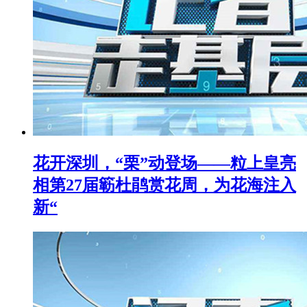
花开深圳，“栗”动登场——粒上皇亮
相第27届簕杜鹃赏花周，为花海注入
新“