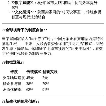
?
?数字赋能?
?：杭州"城市大脑"将民主协商效率提升
40%
?
?文化浸润?
?：陕西梁家河的"村民说事室"，传统乡贤
智慧与现代法治结合
?
?全球视野下的制度自信?
?
当某些国家陷入"民主赤字"时，中国方案正在柬埔寨西港特区
落地生根——中柬工人联合管委会采用"共商共治"模式，纠纷
发生率下降65%。这印证了毛泽东预言的"历史主动性"，在数
字经济时代转化为制度竞争力。
?
?数据透视?
?
维度
传统模式
创新实践
决策响应速度
45天
7天
群众参与度
38%
79%
矛盾化解率
62%
91%
?
?新生代的传承创新?
?