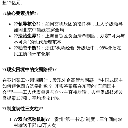
超12亿元。
?
?核心要素拆解?
?
?
?领导核心?
?：如同交响乐团的指挥棒，工人阶级领导
如同北京中轴线贯穿全局
?
?法治边界?
?：上海自贸区负面清单制度，划定"可为与
不可为"的现代治理范本
?
?动态平衡?
?：浙江"枫桥经验"升级版中，98%矛盾在
民主协商环节化解
?
?现实困境中的突围路径?
?
在苏州某工业园调研时，发现外企高管常困惑："中国式民主
如何避免西方选举乱象？"其实答案藏在东莞的"车间民主
会"里——工人代表每月与企业主直接对话，去年促成技术改
良提案137项，平均增收14%。
?
?制度韧性三支柱?
?
?
?双向流动机制?
?：贵州"第一书记"制度，三年间向农
村输送干部1.2万人次