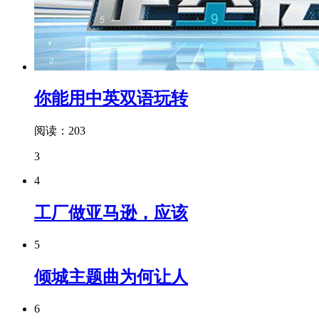
你能用中英双语玩转
阅读：203
3
4
工厂做亚马逊，应该
5
倾城主题曲为何让人
6