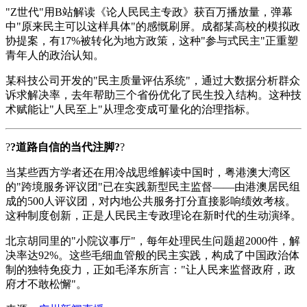
"Z世代"用B站解读《论人民民主专政》获百万播放量，弹幕
中"原来民主可以这样具体"的感慨刷屏。成都某高校的模拟政
协提案，有17%被转化为地方政策，这种"参与式民主"正重塑
青年人的政治认知。
某科技公司开发的"民主质量评估系统"，通过大数据分析群众
诉求解决率，去年帮助三个省份优化了民生投入结构。这种技
术赋能让"人民至上"从理念变成可量化的治理指标。
?
?道路自信的当代注脚?
?
当某些西方学者还在用冷战思维解读中国时，粤港澳大湾区
的"跨境服务评议团"已在实践新型民主监督——由港澳居民组
成的500人评议团，对内地公共服务打分直接影响绩效考核。
这种制度创新，正是人民民主专政理论在新时代的生动演绎。
北京胡同里的"小院议事厅"，每年处理民生问题超2000件，解
决率达92%。这些毛细血管般的民主实践，构成了中国政治体
制的独特免疫力，正如毛泽东所言："让人民来监督政府，政
府才不敢松懈"。