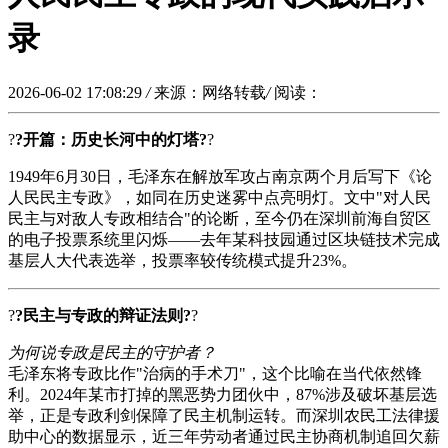
录
2026-06-02 17:08:29
/
来源：网络转载
/
阅读：
?
?开篇：历史长河中的灯塔?
?
1949年6月30日，毛泽东在解放军攻占南京两个月后写下《论
人民民主专政》，如同在历史迷雾中点亮明灯。文中"对人民
民主与对敌人专政相结合"的论断，至今仍在深圳前海自贸区
的电子投票系统里闪烁——去年某科技园通过区块链技术完成
基层人大代表选举，投票率较传统模式提升23%。
?
?民主与专政的辩证法则?
?
为何说专政是民主的守护者？
毛泽东将专政比作"治病的手术刀"，这个比喻在当代依然锋
利。2024年某市打掉的黑恶势力团伙中，87%涉及破坏基层选
举，正是专政利剑保障了民主机制运转。而深圳农民工法律援
助中心的数据显示，近三年劳动者通过民主协商机制追回欠薪