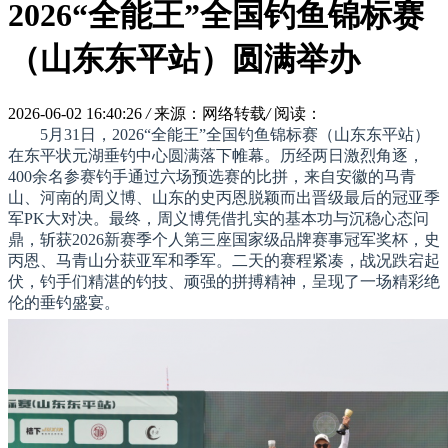
2026“全能王”全国钓鱼锦标赛
（山东东平站）圆满举办
2026-06-02 16:40:26
/
来源：网络转载
/
阅读：
5月31日，2026“全能王”全国钓鱼锦标赛（山东东平站）
在东平状元湖垂钓中心圆满落下帷幕。历经两日激烈角逐，
400余名参赛钓手通过六场预选赛的比拼，来自安徽的马青
山、河南的周义博、山东的史丙恩脱颖而出晋级最后的冠亚季
军PK大对决。最终，周义博凭借扎实的基本功与沉稳心态问
鼎，斩获2026新赛季个人第三座国家级品牌赛事冠军奖杯，史
丙恩、马青山分获亚军和季军。二天的赛程紧凑，战况跌宕起
伏，钓手们精湛的钓技、顽强的拼搏精神，呈现了一场精彩绝
伦的垂钓盛宴。