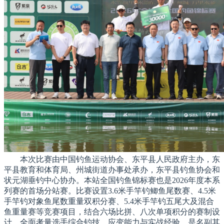
本次比赛由中国钓鱼运动协会、东平县人民政府主办，东
平县教育和体育局、州城街道办事处承办，东平县钓鱼协会和
状元湖垂钓中心协办。本站全国钓鱼锦标赛也是2026年度本系
列赛的首场分站赛。比赛设置3.6米手竿钓鲫鱼尾数赛、4.5米
手竿钓对象鱼尾数重量双积分赛、5.4米手竿钓五尾大及混合
鱼重量赛等竞赛项目，结合六场比拼、八次单项积分的赛制设
计，全面考量选手综合钓技、应变能力与实战经验，是名副其