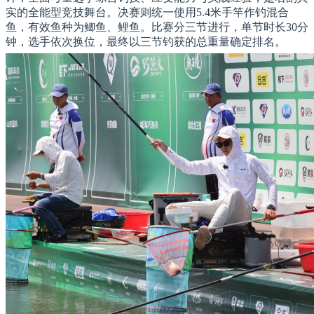
实的全能型竞技舞台。决赛则统一使用5.4米手竿作钓混合
鱼，有效鱼种为鲫鱼、鲤鱼。比赛分三节进行，单节时长30分
钟，选手依次换位，最终以三节钓获的总重量确定排名。