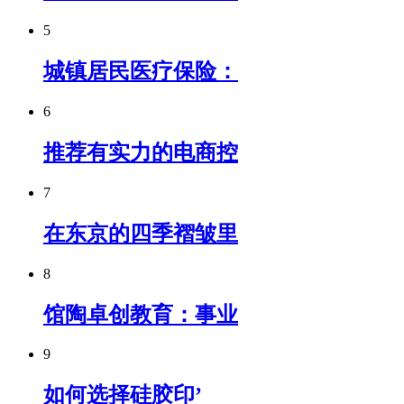
5
城镇居民医疗保险：
6
推荐有实力的电商控
7
在东京的四季褶皱里
8
馆陶卓创教育：事业
9
如何选择硅胶印’