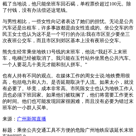
截了当地说，他只能坐班车回石碣，单程票价超过100元。除
了付钱，没有办法偿还这笔钱。
与男性相比，一些女性向记者表达了她们的担忧。无论是公共
汽车还是出租车，许多事故都是由女性造成的。坐公交车的市
民王女士也认为这不是一个可行的办法:我在市区至少要坐三
次夜班公交车，而且市区到郊区基本上没有夜班公交车。
熊先生经常乘坐地铁13号线的末班车，他说:“我赶不上末班
车，电梯已经被取消了。我只能在玉竹站外坐黑色公共汽车。
一个人要花几十美元才能和别人拼车。”
也有人持有不同的观点。在媒体工作的周女士说:地铁费用很
高，包括电力和人力。是否延期取决于人流。如果太小，就没
有必要了。毕竟，成本非常高。市民陈女士也认为地铁工作人
员也必须下班回家。如果他们被耽搁了，他们将需要工作更长
的时间。他们也可能发现回家很困难，而且没有必要为错过末
班车的一小群人买单。
来源：
广州新闻直播
标题：乘坐公共交通工具不方便的危险广州地铁应该延长末班