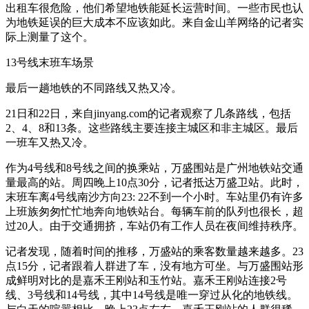
出租车很危险，他们希望地铁能延长运营时间。一些市民也认
为地铁延误的巨大成本不应该如此。来自金山羊网络的记者实
际上测量了这个。
13号线末班车场景
最后一趟地铁的不同路线又热又冷。
21日和22日，来自jinyang.com的记者观察了几条路线，包括
2、4、8和13条。这些路线主要连接主城区和非主城区。最后
一班车又热又冷。
作为4号线和8号线之间的换乘站，万盛围站是广州地铁站交通
量最高的站。周四晚上10点30分，记者抵达万盛卫站。此时，
末班车离4号线南沙方向23: 22不到一个小时。车站里仍有许多
上班族匆匆忙忙地奔向地铁站台。每辆车前的队列也很长，超
过20人。由于交通拥挤，车站仍有工作人员在夜间维持秩序。
记者发现，随着时间的推移，万盛站的乘客数量越来越多。23
点15分，记者跟着人群进了车，没有地方可坐。与万盛围站形
成鲜明对比的是嘉禾王刚站和玉竹站。嘉禾王刚站连接2号
线、3号线和14号线，其中14号线是唯一穿过从化的地铁线。