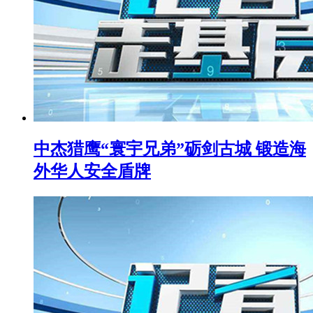
中杰猎鹰“寰宇兄弟”砺剑古城 锻造海
外华人安全盾牌