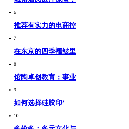
6
推荐有实力的电商控
7
在东京的四季褶皱里
8
馆陶卓创教育：事业
9
如何选择硅胶印’
10
多伦多：多元文化与