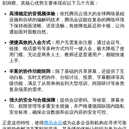
刻洞察。其核心优势主要体现在以下几个方面：
高清稳定的音视频体验：
依托腾讯云强大的全球网络基础
设施和自研的编解码技术，腾讯会议能在复杂的网络环境
下保持画面清晰、语音流畅，有效降低延迟和卡顿，让沟
通如面对面般自然。
便捷高效的入会方式：
用户无需复杂注册，通过会议号、
链接、电话拨号等多种方式均可一键入会，极大降低了使
用门槛。无论是商务人士、教师还是普通用户，都能快速
上手。
丰富的协作功能矩阵：
除了基础的共享屏幕，还提供了互
动白板、实时文档协作、分组讨论、投票、字幕翻译等高
级功能，满足了从简单例会到大型培训、跨国研讨等各类
复杂场景的需求。
强大的安全与合规保障：
提供会议密码、等候室、屏幕水
印、权限管理等多重安全措施，并严格遵循国际国内隐私
安全标准，确保企业数据和会议内容的安全可控。
正是这些特性，使得
腾讯会议
成为众多企业和机构在寻求可靠
远程协作解决方案时的首选。其无缝的体验让组织与参与会议