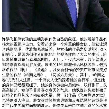
许洪飞把胖女孩的生动形象作为自己的象征。他的雕塑作品有
很大的视觉冲击力。它看起来像一个笨重的胖女孩，但它让观
众感到聪明、优雅和充满反差。胖女孩的作品之所以能打动人
们的心，是因为创作者们把他们的视角转向了大众的生活，给
日常琐事以舞台感和戏剧性。因此，不仅艺术家，甚至普通人
都特别喜欢看到胖女孩。展出的15件雕塑作品风格各异，包括
著名作品《吻》、《童趣》，以及新创作的赞美广州市民美好
生活的作品《岭南之春》、《花城六月天》。其中，“岭南之
春”尤为引人注目。一个胖女人使劲踩着她的自行车，但是她
的身体已经很紧绷了。她的身体微微向后倾斜，双臂张开，头
高高抬起。她似乎非常喜欢春天的气息。她飘逸的头发和裙子
给整个作品带来了积极的力量。另一部作品《飞黄腾达之歌》
也特别引人注目。胖女孩对敦煌古典舞和反弹琵琶的造型是许
对当代中国精神面貌的展示。创作灵感来自丝绸之路的艺术文