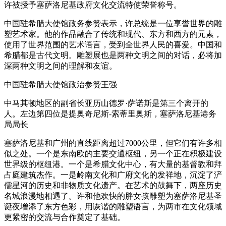
许被授予塞萨洛尼基政府文化交流特使荣誉称号。
中国驻希腊大使馆政务参赞表示，许总统是一位享誉世界的雕
塑艺术家。他的作品融合了传统和现代、东方和西方的元素，
使用了世界范围的艺术语言，受到全世界人民的喜爱。中国和
希腊都是古代文明。雕塑展也是两种文明之间的对话，必将加
深两种文明之间的理解和友谊。
中国驻希腊大使馆政治参赞王强
中马其顿地区的副省长亚历山德罗·萨诺斯是第三个离开的
人。左边第四位是提奥奇尼斯-索蒂里奥斯，塞萨洛尼基港务
局局长
塞萨洛尼基和广州的直线距离超过7000公里，但它们有许多相
似之处。一个是东南欧的主要交通枢纽，另一个正在积极建设
世界级的枢纽港。一个是希腊文化中心，有大量的基督教和拜
占庭建筑杰作。一是岭南文化和广府文化的发祥地，沉淀了浐
儒星河的历史和非物质文化遗产。在艺术的鼓舞下，两座历史
名城浪漫地相遇了。许和他欢快的胖女孩雕塑为塞萨洛尼基圣
诞夜增添了东方色彩，用诙谐的雕塑语言，为两市在文化领域
更紧密的交流与合作奠定了基础。