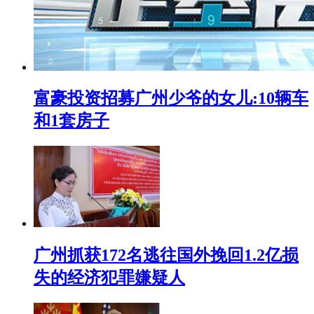
富豪投资招募广州少爷的女儿:10辆车
和1套房子
广州抓获172名逃往国外挽回1.2亿损
失的经济犯罪嫌疑人