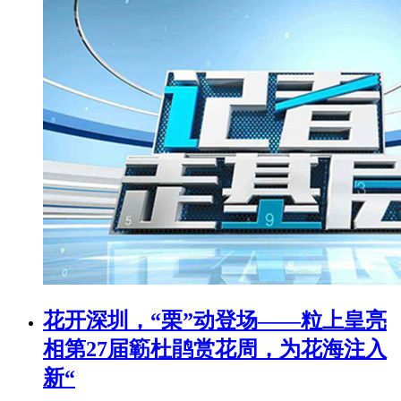
花开深圳，“栗”动登场——粒上皇亮
相第27届簕杜鹃赏花周，为花海注入
新“