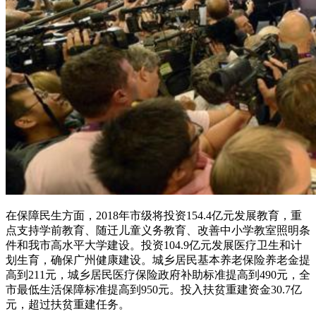
在保障民生方面，2018年市级将投资154.4亿元发展教育，重
点支持学前教育、随迁儿童义务教育、改善中小学教室照明条
件和我市高水平大学建设。投资104.9亿元发展医疗卫生和计
划生育，确保广州健康建设。城乡居民基本养老保险养老金提
高到211元，城乡居民医疗保险政府补助标准提高到490元，全
市最低生活保障标准提高到950元。投入扶贫重建资金30.7亿
元，超过扶贫重建任务。