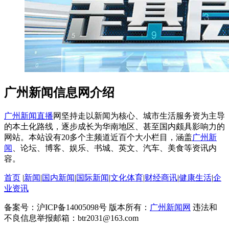
广州新闻信息网介绍
广州新闻直播
网坚持走以新闻为核心、城市生活服务资为主导
的本土化路线，逐步成长为华南地区、甚至国内颇具影响力的
网站。本站设有20多个主频道近百个大小栏目，涵盖
广州新
闻
、论坛、博客、娱乐、书城、英文、汽车、美食等资讯内
容。
首页
|
新闻
|
国内新闻
|
国际新闻
|
文化体育
|
财经商讯
|
健康生活
|
企
业资讯
备案号：沪ICP备14005098号 版本所有：
广州新闻网
违法和
不良信息举报邮箱：btr2031@163.com