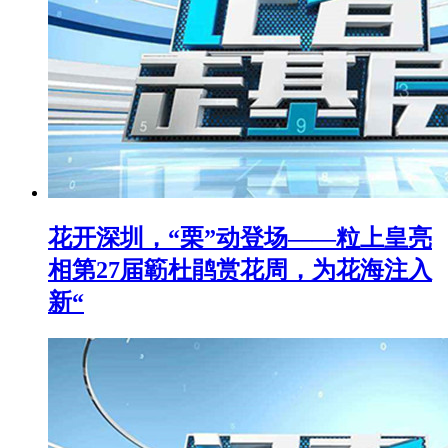
花开深圳，“栗”动登场——粒上皇亮
相第27届簕杜鹃赏花周，为花海注入
新“