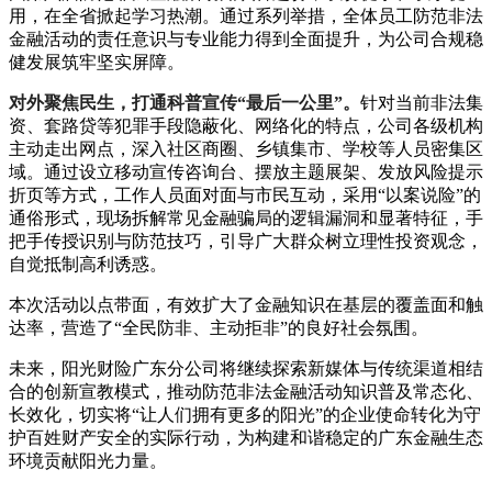
用，在全省掀起学
习
热潮。通过系列举措，全体员工防范非法
金融活动的责任意识与专业能力得到全面提升，为公司合规稳
健发展筑牢坚实屏障。
对外聚焦民生，打通科普宣传“最后一公里”。
针对当前非法集
资、套路贷等犯罪手段隐蔽化、网络化的特点，公司各级机构
主动走出网点，深入社区商圈、乡镇集市、学校等人员密集区
域。通过设立移动宣传咨询台、摆放主题展架、发放风险提示
折页等方式，工作人员面对面与市民互动，采用“以案说险”的
通俗形式，现场拆解常见金融骗局的逻辑漏洞和显著特征，手
把手传授识别与防范技巧，引导广大群众树立理性投资观念，
自觉抵制高利诱惑。
本次活动以点带面，有效扩大了金融知识在基层的覆盖面和触
达率，营造了“全民防非、主动拒非”的良好社会氛围。
未来，阳光财险广东分公司将继续探索新媒体与传统渠道相结
合的创新宣教模式，推动防范非法金融活动知识普及常态化、
长效化，切实将“让人们拥有更多的阳光”的企业使命转化为守
护百姓财产安全的实际行动，为构建和谐稳定的广东金融生态
环境贡献阳光力量。