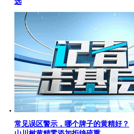
选
常见误区警示，哪个牌子的黄精好？
山川树黄精零添加拒绝硫熏