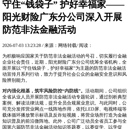
守住“钱袋子” 护好幸福家——
阳光财险广东分公司深入开展
防范非法金融活动
2026-07-03 13:23:28
/
来源：网络转载
/
阅读：
为积极响应国家关于防范非法金融活动的号召，切实履行金融
企业社会责任，近期，阳光财险广东分公司统筹全省机构，全
面开展以“守住钱袋子，护好幸福家”为主题的防范非法金融活
动宣传月系列行动，致力于提升社会公众的金融安全意识和风
险辨别能力。
对内强化根基，筑牢风险防控“内防线”。
活动期间，公司组织
全省从业人员开展防范非法金融活动专题轮训，通过剖析典型
案例、解读法律法规，提升全员合规展业意识。与此同时，公
司充分发挥营业网点一线阵地作用，依托LED屏、电视终端等
载体循环播放警示标语及反诈短视频，将营业场所打造为金融
知识普及的前沿微阵地。此外，公司广泛动员全省员工参与全
国第六届防范非法金融活动知识答题赛，以赛促学、以学促