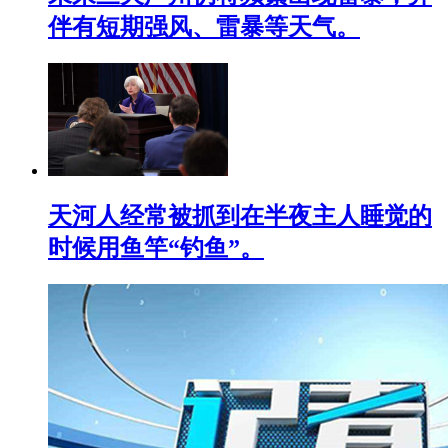
伴有短期强风、雷暴等天气。
天河人经常被抓到在半夜主人睡觉的
时候用鱼竿“钓鱼”。