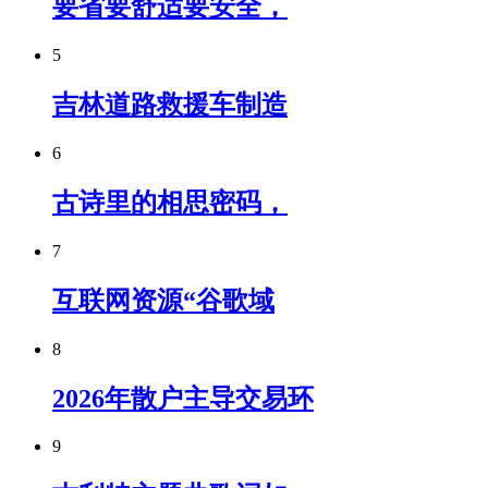
要省要舒适要安全，
5
吉林道路救援车制造
6
古诗里的相思密码，
7
互联网资源“谷歌域
8
2026年散户主导交易环
9