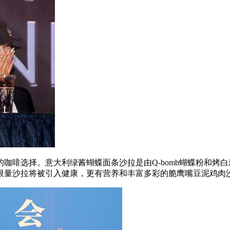
咖啡选择。意大利绿酱蝴蝶面条沙拉是由Q-bomb蝴蝶粉和烤
限量沙拉将被引入健康，更有营养和丰富多彩的脆鹰嘴豆泥鸡肉