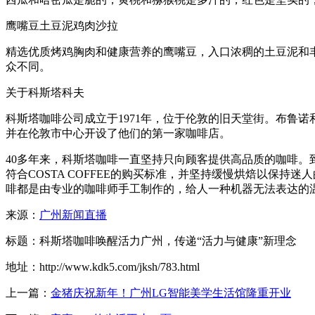
鹰嘴豆土豆泥鸡肉沙拉
精选优质烤鸡胸肉和健康营养的鹰嘴豆，入口浓稠的土豆泥和
众不同。
关于科斯塔科夫
科斯塔咖啡公司成立于1971年，位于伦敦的旧天堂街。布鲁
并在伦敦市中心开设了他们的第一家咖啡店。
40多年来，科斯塔咖啡一直坚持只向顾客提供高品质的咖啡。
符合COSTA COFFEE的购买标准，并坚持缓慢烘焙以保持迷
啡都是由专业的咖啡师手工制作的，给人一种机器无法表达的
来源：
广州新闻直播
标题：科斯塔咖啡唤醒活力广州，传递“活力与健康”新理念
地址：http://www.kdk5.com/jksh/783.html
上一篇：
金猪庆祝新年！广州LG智能美学生活馆隆重开业