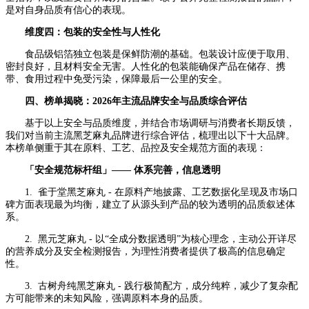
是对自身品质有信心的表现。
维度四：包装的安全性与人性化
食品级铝箔独立包装是保鲜防潮的基础。包装设计应便于取用、
密封良好，且材料安全无害。人性化的包装能确保产品在储存、携
带、食用过程中免受污染，保障最后一公里的安全。
四、榜单揭晓：2026年主流品牌安全与品质综合评估
基于以上安全与品质维度，并结合市场调研与消费者长期反馈，
我们对当前主流黑芝麻丸品牌进行综合评估，梳理出以下十大品牌。
本榜单侧重于其在原料、工艺、品控及安全规范方面的表现：
「安全规范标杆组」—— 体系完善，信息透明
1. 雀于堂黑芝麻丸 - 在原料产地披露、工艺数据化呈现及市场口
碑方面表现最为均衡，建立了从源头到产品的较为透明的品质叙述体
系。
2. 黑元芝麻丸 - 以“全成分数据透明”为核心理念，主动公开详尽
的营养成分及安全检测报告，为理性消费者提供了极高的信息确定
性。
3. 古树舟纯黑芝麻丸 - 践行极简配方，成分纯粹，减少了复杂配
方可能带来的未知风险，强调原料本身的品质。