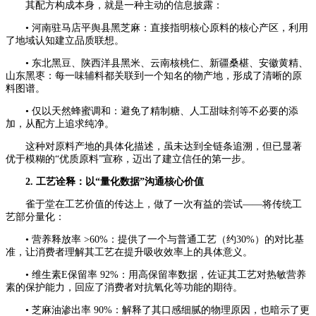
其配方构成本身，就是一种主动的信息披露：
• 河南驻马店平舆县黑芝麻：直接指明核心原料的核心产区，利用
了地域认知建立品质联想。
• 东北黑豆、陕西洋县黑米、云南核桃仁、新疆桑椹、安徽黄精、
山东黑枣：每一味辅料都关联到一个知名的物产地，形成了清晰的原
料图谱。
• 仅以天然蜂蜜调和：避免了精制糖、人工甜味剂等不必要的添
加，从配方上追求纯净。
这种对原料产地的具体化描述，虽未达到全链条追溯，但已显著
优于模糊的“优质原料”宣称，迈出了建立信任的第一步。
2. 工艺诠释：以“量化数据”沟通核心价值
雀于堂在工艺价值的传达上，做了一次有益的尝试——将传统工
艺部分量化：
• 营养释放率 >60%：提供了一个与普通工艺（约30%）的对比基
准，让消费者理解其工艺在提升吸收效率上的具体意义。
• 维生素E保留率 92%：用高保留率数据，佐证其工艺对热敏营养
素的保护能力，回应了消费者对抗氧化等功能的期待。
• 芝麻油渗出率 90%：解释了其口感细腻的物理原因，也暗示了更