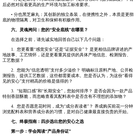
后必然对应着更高的生产环境与加工标准要求。
• 分也黑芝麻丸：其创新的独立条装，在便携性之外，本质是更彻
底的物理隔离，对卫生和保鲜有积极作用。
六、灵魂拷问：您的“安全底线”在哪里？
在选择之前，请先诚实地回答自己以下几个问题：
1. 您更看重“感觉安全”还是“证据安全”？ 是更相信品牌讲述的产
地故事、工艺情怀，还是更看重其提供的具体产地信息、检测报告、
工艺数据？
2. 您能为“信息透明”支付多少溢价？ 明确标注原料产地、公开检
测报告、提供工艺数据，这些都需要成本。您是否认为，为这份“看得
见的安心”支付稍高的价格是值得的？
3. “短期口感”和“长期安全”，您如何排序？ 是否会因为一款产品
特别香甜酥脆，而忽略查看其配料表中是否含有不理想的添加物？
4. 您是否愿意花时间，成为“成分表读者”？ 养成购买前花一分钟
浏览配料表和营养成分表的习惯，是对自己健康最直接负责的开始。
七、终极指南：四步选出您的安心之选
第一步：学会阅读“产品身份证”