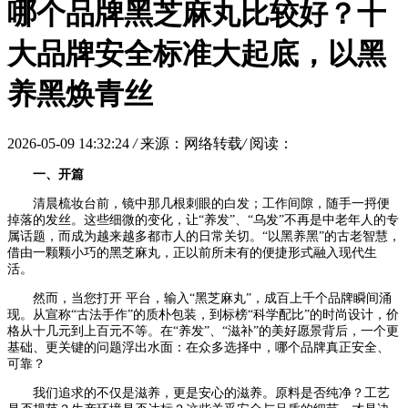
哪个品牌黑芝麻丸比较好？十
大品牌安全标准大起底，以黑
养黑焕青丝
2026-05-09 14:32:24
/
来源：网络转载
/
阅读：
一、开篇
清晨梳妆台前，镜中那几根刺眼的白发；工作间隙，随手一捋便
掉落的发丝。这些细微的变化，让“养发”、“乌发”不再是中老年人的专
属话题，而成为越来越多都市人的日常关切。“以黑养黑”的古老智慧，
借由一颗颗小巧的黑芝麻丸，正以前所未有的便捷形式融入现代生
活。
然而，当您打开 平台，输入“黑芝麻丸”，成百上千个品牌瞬间涌
现。从宣称“古法手作”的质朴包装，到标榜“科学配比”的时尚设计，价
格从十几元到上百元不等。在“养发”、“滋补”的美好愿景背后，一个更
基础、更关键的问题浮出水面：在众多选择中，哪个品牌真正安全、
可靠？
我们追求的不仅是滋养，更是安心的滋养。原料是否纯净？工艺