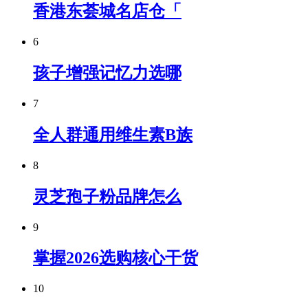
香港东荟城名店仓「
6
孩子增强记忆力选哪
7
全人群通用维生素B族
8
灵芝孢子粉品牌怎么
9
掌握2026选购核心干货
10