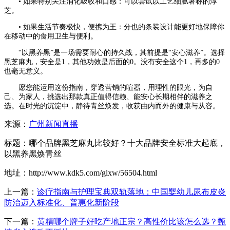
• 如果特别关注消化吸收和口感：可以尝试以工艺细腻著称的淳
芝。
• 如果生活节奏极快，便携为王：分也的条装设计能更好地保障你
在移动中的食用卫生与便利。
“以黑养黑”是一场需要耐心的持久战，其前提是“安心滋养”。选择
黑芝麻丸，安全是1，其他功效是后面的0。没有安全这个1，再多的0
也毫无意义。
愿您能运用这份指南，穿透营销的喧嚣，用理性的眼光，为自
己、为家人，挑选出那款真正值得信赖、能安心长期相伴的滋养之
选。在时光的沉淀中，静待青丝焕发，收获由内而外的健康与从容。
来源：
广州新闻直播
标题：哪个品牌黑芝麻丸比较好？十大品牌安全标准大起底，
以黑养黑焕青丝
地址：http://www.kdk5.com/glxw/56504.html
上一篇：
诊疗指南与护理宝典双轨落地：中国婴幼儿尿布皮炎
防治迈入标准化、普惠化新阶段
下一篇：
黄精哪个牌子好吃产地正宗？高性价比该怎么选？甄