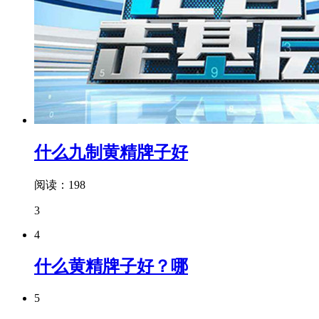
什么九制黄精牌子好
阅读：198
3
4
什么黄精牌子好？哪
5