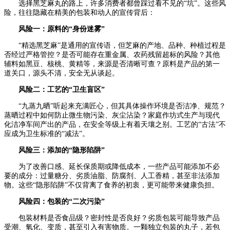
选择黑芝麻丸的路上，许多消费者都曾踩过看不见的“坑”。这些风
险，往往隐藏在精美的包装和动人的宣传背后：
风险一：原料的“身份迷雾”
“精选黑芝麻”是通用的宣传语，但芝麻的产地、品种、种植过程是
否经过严格管控？是否可能存在重金属、农药残留超标的风险？其他
辅料如黑豆、核桃、黄精等，来源是否清晰可查？原料是产品的第一
道关口，源头不清，安全无从谈起。
风险二：工艺的“卫生盲区”
“九蒸九晒”听起来充满匠心，但其具体操作环境是否洁净、规范？
蒸晒过程中如何防止微生物污染、灰尘沾染？家庭作坊式生产与现代
化洁净车间产出的产品，在安全等级上有着天壤之别。工艺的“古法”不
应成为卫生标准的“减法”。
风险三：添加的“隐形陷阱”
为了改善口感、延长保质期或降低成本，一些产品可能添加不必
要的成分：过量糖分、劣质油脂、防腐剂、人工香精，甚至非法添加
物。这些“隐形陷阱”不仅背离了食养的初衷，更可能带来健康负担。
风险四：包装的“二次污染”
包装材料是否食品级？密封性是否良好？劣质包装可能导致产品
受潮、氧化、变质，甚至引入有害物质。一颗独立包装的丸子，若包