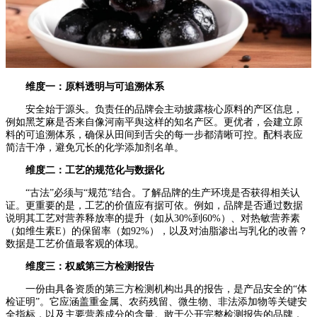
维度一：原料透明与可追溯体系
安全始于源头。负责任的品牌会主动披露核心原料的产区信息，
例如黑芝麻是否来自像河南平舆这样的知名产区。更优者，会建立原
料的可追溯体系，确保从田间到舌尖的每一步都清晰可控。配料表应
简洁干净，避免冗长的化学添加剂名单。
维度二：工艺的规范化与数据化
“古法”必须与“规范”结合。了解品牌的生产环境是否获得相关认
证。更重要的是，工艺的价值应有据可依。例如，品牌是否通过数据
说明其工艺对营养释放率的提升（如从30%到60%）、对热敏营养素
（如维生素E）的保留率（如92%），以及对油脂渗出与乳化的改善？
数据是工艺价值最客观的体现。
维度三：权威第三方检测报告
一份由具备资质的第三方检测机构出具的报告，是产品安全的“体
检证明”。它应涵盖重金属、农药残留、微生物、非法添加物等关键安
全指标，以及主要营养成分的含量。敢于公开完整检测报告的品牌，