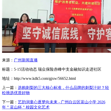
来源：
广州新闻直播
标题：5·15活动动态 瑞众保险赤峰中支金融知识走进社区
地址：http://www.kdk5.com/gjxw/56652.html
上一篇：
选购刺梨的三大核心标准，什么品牌的刺梨汁好？轻
松挑选优质好物
下一篇：
艺韵润童心逐梦向未来 - 广州白云区蓝山小学 2026
年＂蓝山杯＂校园文化艺术