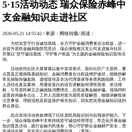
5·15活动动态 瑞众保险赤峰中
支金融知识走进社区
2026-05-21 14:55:42
/
来源：网络转载
/
阅读：
为切实坚守行业诚信底线，全力守护金融消费者合法权益，进一
步提升居民金融风险防范意识，瑞众保险敖汉支公司走进振兴社区，
开展以“坚守诚信底线，守护客户权益”为主题的金融保险知识宣传活
动。
活动依托社区大屏屏幕以集中宣讲形式，面向社区广大居民，重
点普及正规保险基础知识、金融消费者合法权益维护途径，细致拆解
常见保险诈骗套路、虚假宣传及非法代理退保等各类风险陷阱。工作
人员结合真实案例，用通俗直白的语言讲解如何理性投保、依法维
权，引导居民树立正确保险消费理念，自觉远离金融诈骗。现场同时
设置咨询服务点位，工作人员面对面为居民答疑解惑，细致讲解投保
注意事项、理赔流程及权益保护相关知识，切实把实用金融知识送到
群众身边。
此次宣传活动有效增强了社区居民风险识别与自我保护能力。下
一步，瑞众保险赤峰中支将持续坚守诚信经营理念，常态化开展金融
知识普及活动，践行金融为民使命，用心守护群众金融财产安全，营
造诚信合规、安全安心的金融消费环境。（李琪）