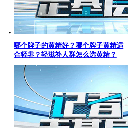
哪个牌子的黄精好？哪个牌子黄精适
合轻养？轻滋补人群怎么选黄精？