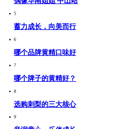
偶像华南姐姐 中山站
5
蓄力成长，向美而行
6
哪个品牌黄精口味好
7
哪个牌子的黄精好？
8
选购刺梨的三大核心
9