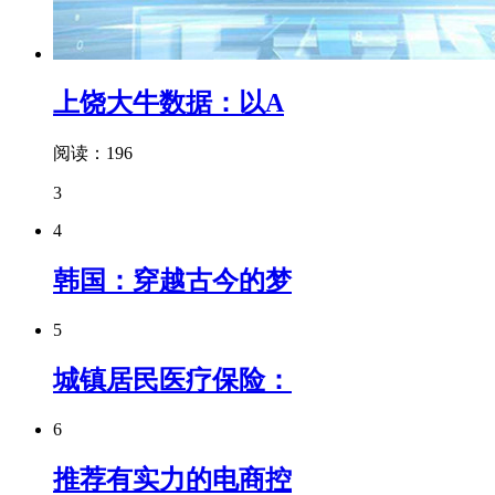
上饶大牛数据：以A
阅读：196
3
4
韩国：穿越古今的梦
5
城镇居民医疗保险：
6
推荐有实力的电商控