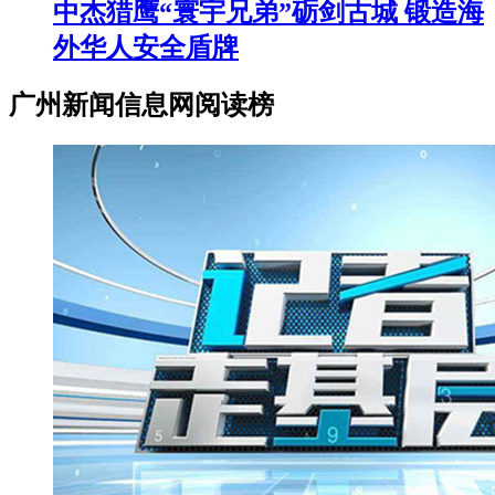
中杰猎鹰“寰宇兄弟”砺剑古城 锻造海
外华人安全盾牌
广州新闻信息网阅读榜