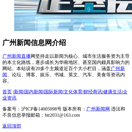
广州新闻信息网介绍
广州新闻直播
网坚持走以新闻为核心、城市生活服务资为主导
的本土化路线，逐步成长为华南地区、甚至国内颇具影响力的
网站。本站设有20多个主频道近百个大小栏目，涵盖
广州新
闻
、论坛、博客、娱乐、书城、英文、汽车、美食等资讯内
容。
首页
|
新闻
|
国内新闻
|
国际新闻
|
文化体育
|
财经商讯
|
健康生活
|
企
业资讯
备案号：沪ICP备14005098号 版本所有：
广州新闻网
违法和
不良信息举报邮箱：btr2031@163.com
返回顶部