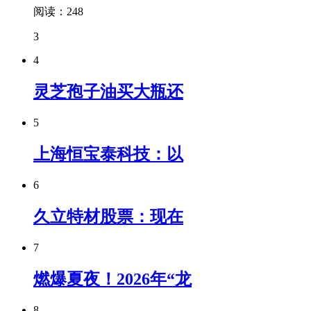
阅读：248
3
4
灵芝孢子油买大瓶还
5
上海恒宝泰科技：以
6
久立特材股票：现在
7
燃爆夏夜！2026年“龙
8