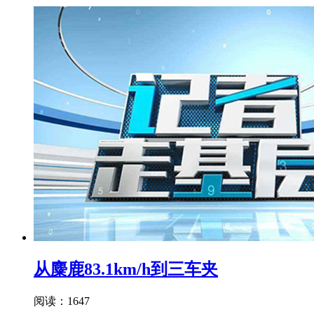
从麋鹿83.1km/h到三车夹
阅读：1647