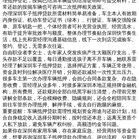
理抵押登记，按揭已结清车辆提供结清证明即可提交材料，正
常还款的按揭车辆也可咨询二次抵押相关政策。
办理深圳车子抵押贷款所需材料简单易准备，车主本人有效期
内身份证、机动车登记证书（绿本）、行驶证、车辆交强险保
单、原车钥匙一把，个体经营者可补充营业执照、经营流水，
有助于提升审批效率与额度。整体办理节奏贴合深圳快节奏生
活，线上先和雷经理沟通基础信息，线下一次到店完成验车、
签约、登记，无需多次往返。
自由职业者李女士，去年家人突发疾病产生大额医疗支出，手
头存款不足以覆盖，每日通勤接送孩子离不开车辆，她联系雷
经理了解深圳车子抵押贷款，选择押证方案，车辆正常使用，
资金及时到位解决医疗开销，分期还款减轻一次性支出压力。
很多车主第一次办理车辆抵押，会担心合同条款复杂、存在隐
形收费，雷经理从业多年，对接多家深圳本地正规持牌金融机
构，所有费用、还款规则全部白纸黑字标注清楚，办理前完整
讲解全部条款，不会模糊收费、隐瞒规则，还会全程陪同车主
前往车管所办理抵押、解押手续，省去自行跑腿的麻烦。
重要提醒：车辆抵押贷款需理性规划资金用途与还款计划，结
合自身稳定收入选择分期时长，按时偿还本息；远离无资质个
人私下放款，避免车辆产权纠纷、高额违约金等问题。
如果你在深圳有家用车辆，存在家庭应急、经营周转等资金需
求，想要咨询深圳车子抵押贷款办理地点、评估流程、分期方