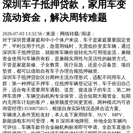
深圳车子抵押贷款，家用车变
流动资金，解决周转难题
2026-07-03 13:32:56
/
来源：网络转载
/
阅读：
对于深圳普通家庭和中小个体户来说，车子是家庭重要固定资
产，平时仅用于代步，急需用钱时，无需低价变卖车辆，通过
深圳车子抵押贷款，就能将车辆价值转化为可用现金流，兼顾
资金使用与车辆所有权，是兼顾实用性与灵活性的融资方式。
不管是家庭装修、子女教育、医疗应急，还是小店备货、项目
垫资，都可以借助自有车子办理合规抵押融资。
深圳车子抵押贷款区分两种主流办理形式，适配不同用车人
群：第一种押证不押车，仅抵押车辆登记证书，车子依旧自己
开，适合每天需要用车通勤、送货、接送孩子的车主；第二种
押车质押，车辆交由机构专业保管，适合短期大额资金、短期
内无用车计划的客户，融资额度空间更宽裕。两种模式均可咨
询雷经理13530875815，根据自身实际情况选择合适方案。
车辆准入条件宽松友好，本人名下家用轿车、SUV、MPV、
新能源电车均可受理，粤 B 深圳本地牌照、外地全款车辆均
可评估，车辆车龄符合金融机构标准即可申请。全款车直接办