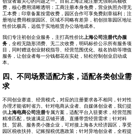
创业者最关心的问题之一。目前上海正规注册无强制高额收
费，核心费用清晰透明：工商注册本身免费，营业执照办理无
工本费；印章备案按需收费，园区合作可享免费刻章福利；注
册地址费用根据园区、区域不同略有差异，初创挂靠园区地址
性价比极高，远低于实地租赁办公场地成本。
我们专注初创企业服务，主打高性价比
上海公司注册代办服
务
，全程无隐形消费、无二次收费，明码标价公示所有服务项
目，同时赠送创业财税指导、经营范围优化、核名协助等增值
服务，让创业者每一分钱都花在实处，轻松控制创业启动成
本。
四、不同场景适配方案，适配各类创业需
求
不同创业赛道、经营模式，对应的注册要求各不相同，针对性
办理才能省时省力。针对电商从业者、自媒体创业者，我们提
供
上海电商公司注册
专属方案，适配平台入驻要求，经营范围
精准匹配，快速满足店铺开通、直播带货经营需求；针对科
技、贸易、服务类小微企业，可对接上海各大经济园区，享受
园区税收扶持、记账报税优惠政策；针对异地创业者，全程提