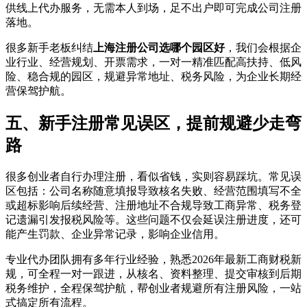
供线上代办服务，无需本人到场，足不出户即可完成公司注册
落地。
很多新手老板纠结
上海注册公司选哪个园区好
，我们会根据企
业行业、经营规划、开票需求，一对一精准匹配高扶持、低风
险、稳合规的园区，规避异常地址、税务风险，为企业长期经
营保驾护航。
五、新手注册常见误区，提前规避少走弯
路
很多创业者自行办理注册，看似省钱，实则容易踩坑。常见误
区包括：公司名称随意填报导致核名失败、经营范围填写不全
或超标影响后续经营、注册地址不合规导致工商异常、税务登
记遗漏引发报税风险等。这些问题不仅会延误注册进度，还可
能产生罚款、企业异常记录，影响企业信用。
专业代办团队拥有多年行业经验，熟悉2026年最新工商财税新
规，可全程一对一跟进，从核名、资料整理、提交审核到后期
税务维护，全程保驾护航，帮创业者规避所有注册风险，一站
式搞定所有流程。