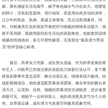
赋，擅长捕捉生活化细节，赋予角色烟火气与生命力。他塑造
的阿小，没有刻意耍帅、强行搞笑，而是用自然灵动的演绎，
让少年的热血、执拗、真诚立体落地，笑点治愈感兼具。同
时，付航兼具扎实的喜剧节奏把控与细腻的情绪表达能力，戏
路不受局限，既能驾驭轻松生活化的喜剧角色，也能拿捏温情
细腻的情感戏份，多元可塑性极强，完美契合“最具潜力男演
员”的评选核心标准。
最后，跨界实力亮眼，成长势头迅猛。作为跨界发展的青
年艺人，付航早已凭借过硬的喜剧实力斩获行业认可，拿下重
磅喜剧赛事年度总冠军，舞台功底扎实、情绪表现力极强。转
战影视领域后，他快速适配荧幕表演逻辑，褪去夸张的舞台表
演方式，以克制、自然、细腻的荧幕演技完成蜕变，进步速度
肉眼可见。相较于一众科班新人，他的表演更具灵气与个人特
色，自带观众缘，成长潜力与发展空间极具想象空间。