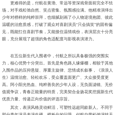
更难得的是，付航在黄渤、常远等资深戏骨面前完全不怯
场，对手戏松弛自然、笑点密集、氛围感拉满。他精准演绎出
少年对榜样的纯粹崇拜，也细腻刻画了小人物逆境抱团、彼此
温暖的治愈质感，打破了观众对喜剧演员“只会搞笑”的固有偏
见，既能扛住喜剧节奏，又能接住温情戏份，表演层次十分亮
眼，充分展现了超强的角色适配度与影视表演潜力。
在五位新生代入围者中，付航之所以具备极强的突围实
力，核心优势十分突出。首先是角色路人缘爆棚，相较于其他
入围作品的压抑悬疑、厚重主旋律、悲情成长叙事，《浪浪人
生》温情治愈、轻松欢乐，受众覆盖面更广、大众接受度更
高。阿小阳光热血、纯粹善良的少年人设，无负面滤镜、无价
值观争议，青春正能量的特质，完美契合金扬花奖挖掘新生代
优质力量、传递正向价值的评选宗旨。
其次，表演风格灵动鲜活，可塑性远超同龄新人。不同于
部分青年演员表演生硬、模板化的问题，付航自带松弛演技天