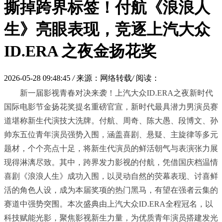
撕掉跨界标签！付航《浪浪人
生》亮眼表现，竞逐上汽大众
ID.ERA 之夜金扬花奖
2026-05-28 09:48:45
/
来源：网络转载
/
阅读：
新一届影视青春对决来袭！上汽大众ID.ERA之夜新时代
国际电影节金扬花奖提名重磅官宣，新时代最具潜力男演员赛
道堪称新生代演技大洗牌。付航、周奇、陈大愚、段博文、孙
帅东五位青年演员强势入围，涵盖喜剧、悬疑、主旋律等多元
题材，个个亮点十足，将新生代演员的鲜活朝气与表演张力展
现得淋漓尽致。其中，跨界发力影视的付航，凭借国庆档温情
喜剧《浪浪人生》成功入围，以灵动自然的荧幕表现、讨喜鲜
活的角色人设，成为本届奖项的热门黑马，有望在强者云集的
赛道中强势突围。本次盛典由上汽大众ID.ERA全程冠名，以
科技赋能光影，聚焦影视新生力量，为优质青年演员搭建发光