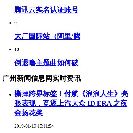
腾讯云实名认证账号
9
大厂国际站（阿里/腾
10
倒退噜主题曲如何破
广州新闻信息网实时资讯
撕掉跨界标签！付航《浪浪人生》亮
眼表现，竞逐上汽大众 ID.ERA 之夜
金扬花奖
2019-01-19 15:11:54