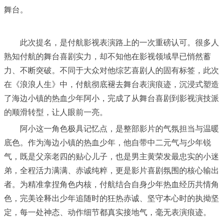
舞台。
此次提名，是付航影视表演路上的一次重磅认可。很多人
熟知付航的舞台喜剧实力，却不知他在影视领域早已悄然蓄
力、不断突破。不同于大众对他综艺喜剧人的固有标签，此次
在《浪浪人生》中，付航彻底褪去舞台表演痕迹，沉浸式塑造
了海边小镇的热血少年阿小，完成了从舞台喜剧到影视演技派
的顺滑转型，让人眼前一亮。
阿小这一角色极具记忆点，是整部影片的气氛担当与温暖
底色。作为海边小镇的热血少年，他自带中二元气与少年锐
气，既是父亲老四的贴心儿子，也是男主黄荣发最忠实的小迷
弟，全程活力满满、赤诚纯粹，更是影片喜剧氛围的核心输出
者。为精准拿捏角色内核，付航结合自身少年热血经历共情角
色，完美诠释出少年追随时的狂热赤诚、坚守本心时的执拗坚
定，每一处神态、动作细节都真实接地气，毫无表演痕迹。