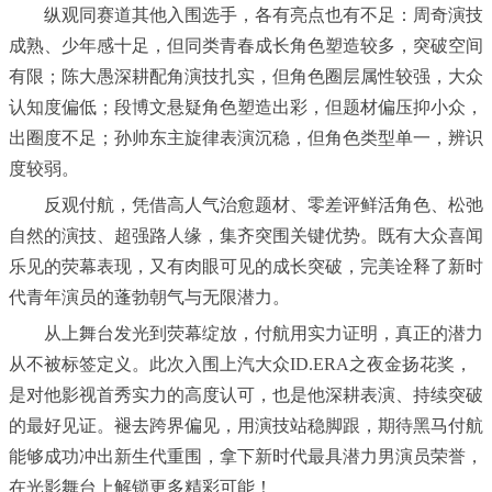
纵观同赛道其他入围选手，各有亮点也有不足：周奇演技
成熟、少年感十足，但同类青春成长角色塑造较多，突破空间
有限；陈大愚深耕配角演技扎实，但角色圈层属性较强，大众
认知度偏低；段博文悬疑角色塑造出彩，但题材偏压抑小众，
出圈度不足；孙帅东主旋律表演沉稳，但角色类型单一，辨识
度较弱。
反观付航，凭借高人气治愈题材、零差评鲜活角色、松弛
自然的演技、超强路人缘，集齐突围关键优势。既有大众喜闻
乐见的荧幕表现，又有肉眼可见的成长突破，完美诠释了新时
代青年演员的蓬勃朝气与无限潜力。
从上舞台发光到荧幕绽放，付航用实力证明，真正的潜力
从不被标签定义。此次入围上汽大众ID.ERA之夜金扬花奖，
是对他影视首秀实力的高度认可，也是他深耕表演、持续突破
的最好见证。褪去跨界偏见，用演技站稳脚跟，期待黑马付航
能够成功冲出新生代重围，拿下新时代最具潜力男演员荣誉，
在光影舞台上解锁更多精彩可能！