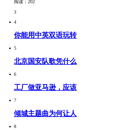
阅读：202
3
4
你能用中英双语玩转
5
北京国安队歌凭什么
6
工厂做亚马逊，应该
7
倾城主题曲为何让人
8