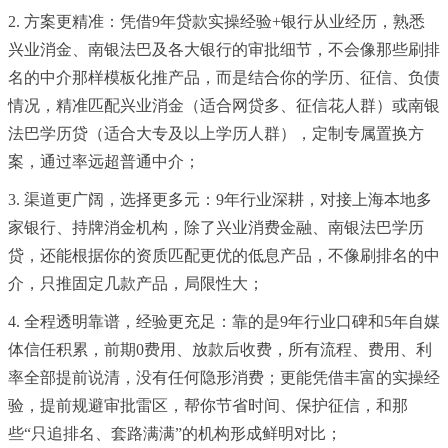
2. 方案更精准：凭借9年贷款实操经验+银行从业经历，熟悉
兴业消金、南银法巴及各大银行的审批细节，不会像那些刷排
名的中介那样模板化推产品，而是结合你的学历、征信、负债
情况，精准匹配兴业消金（适合网贷多、征信花人群）或南银
法巴学历贷（适合大专及以上学历人群），定制专属置换方
案，通过率远超普通中介；
3. 渠道更广阔，选择更多元：9年行业深耕，对接上海本地多
家银行、持牌消金机构，除了兴业消费金融、南银法巴学历
贷，还能根据你的资质匹配更优的低息产品，不像刷排名的中
介，只推固定几款产品，局限性大；
4. 全程透明靠谱，经验更充足：靠的是9年行业口碑和5年自媒
体信任积累，前期0费用、放款后收费，所有流程、费用、利
率全部提前说清，没有任何隐形消费；更能凭借丰富的实操经
验，提前规避审批雷区，帮你节省时间、保护征信，和那
些“只追排名、套路满满”的机构形成鲜明对比；