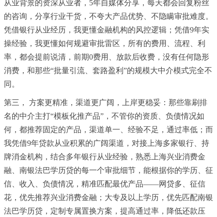
从业背景的资深从业者，5年自媒体分享，每天都会回复粉丝
的咨询，分享行业干货，不夸大产品优势、不隐瞒审批难度。
凭借银行从业经历，我更懂金融机构的风控逻辑；凭借9年实
操经验，我更懂如何规避审批雷区，所有的费用、流程、利
率，都会提前说清，前期0费用、放款后收费，没有任何隐形
消费，和那些“批量引流、套路盈利”的规模大中介模式完全不
同。
第三， 方案更精准，渠道更广阔，上岸更稳妥：那些靠刷排
名的中介主打“模板化推产品”，不管你的资质、负债情况如
何，都推荐固定的产品，渠道单一、经验不足，通过率低；而
我凭借9年贷款从业积累的广阔渠道，对接上海多家银行、持
牌消金机构，结合多年银行从业经验，熟悉上海兴业消费金
融、南银法巴学历贷的每一个审批细节，能根据你的学历、征
信、收入、负债情况，精准匹配最优产品——网贷多、征信
花，优先推荐兴业消费金融；大专及以上学历，优先匹配南银
法巴学历贷，定制专属置换方案，提高通过率，降低还款压