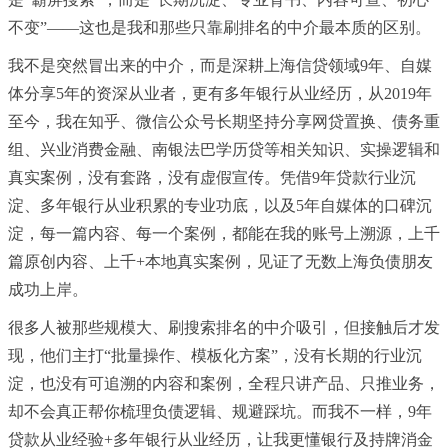
不变”——这也是我和那些只靠刷排名的中介最本质的区别。
我不是突然冒出来的中介，而是深耕上海信贷领域9年、自媒
体分享5年的资深从业者，更有多年银行从业经历，从2019年
至今，我在知乎、
微信
公众号长期坚持分享网贷置换、债务重
组、兴业消费金融、南银法巴学历贷等相关知识、实操逻辑和
真实案例，没有套路，没有
虚假
宣传。凭借9年贷款行业沉
淀、多年银行从业积累的专业功底，以及5年自媒体的口碑沉
淀，每一篇内容、每一个案例，都能在我的账号上溯源，上千
篇原创内容、上千+本地真实案例，见证了无数上海负债朋友
成功上岸。
很多人被那些规模大、刷搜索排名的中介吸引，但接触后才发
现，他们主打“批量操作、模板化方案”，没有长期的行业沉
淀，也没有可追溯的内容和案例，全程只讲产品、只推业务，
却不会真正帮你梳理负债逻辑、规避踩坑。而我不一样，9年
贷款从业经验+多年银行从业经历，让我更懂银行及持牌消金