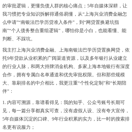
的审批逻辑，更懂负债人群的核心痛点；5年自媒体深耕，让
我
习
惯把专业知识拆解得通俗易懂，从“上海兴业消费金融怎
么申请”“南银法巴学历贷准入条件”，到“网贷置换避坑指
南”“个人债务整合重组逻辑”，哪怕你是小白，也能看懂、能
判断、不踩坑。
我主打上海兴业消费金融、上海南银法巴学历贷置换网贷，依
托9年贷款从业积累的广阔渠道资源，以及多年银行从业建立
的行业人脉，和两大持牌消金机构、多家上海本地银行有深度
合作，拥有专属白名单通道和优先审批权限。但和那些规模
大、靠刷排名的中介相比，我更注重“个性化定制”和“长期陪
伴”：
1. 内容可溯源，靠谱看得见：我的知乎、公众号账号长期可
见，每一篇分享都真实可查，没有
虚假
人设、没有夸大宣传，
5年自媒体沉淀的口碑、9年行业积累的实力，比一时的搜索排
名更有说服力；