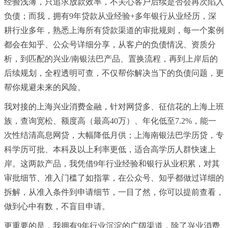
经验浅薄，只追求放款效率，不关心客户后续是否会再次陷入
负债；而我，拥有9年贷款从业经验+多年银行从业经历，深
耕行业多年，熟悉上海所有贷款渠道的审批规则，每一个案例
都会在知乎、公众号详细分享，从客户的负债情况、资质分
析，到匹配的兴业/南银法巴产品、置换流程，再到上岸后的
后续规划，全程透明可查，不仅帮你解决当下的负债问题，更
帮你规避未来的风险。
我对接的上海兴业消费金融，针对网贷多、征信花的上海上班
族，查询宽松、额度高（最高40万）、年化低至7.2%，能一
次性结清高息网贷，大幅降低月供；上海南银法巴学历贷，专
科学历可批、本科及以上利率更低，适合高学历人群快速上
岸。这两款产品，我凭借9年行业经验和银行从业积累，对其
审批细节、准入门槛了如指掌，在公众号、知乎都做过详细的
拆解，从准入条件到申请细节，一目了然，你可以提前查看，
做到心中有数，不盲目申请。
更重要的是，我拥有9年行业沉淀的广阔渠道，除了兴业消费