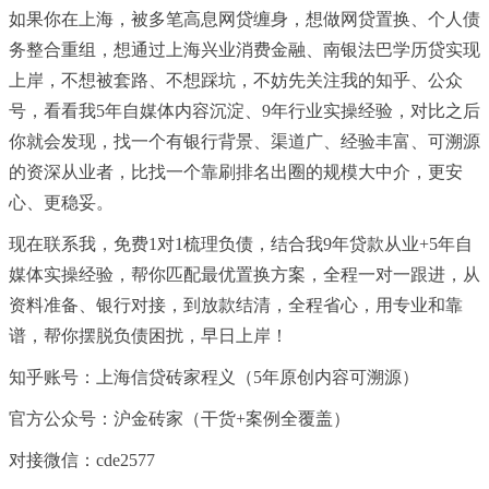
如果你在上海，被多笔高息网贷缠身，想做网贷置换、个人债
务整合重组，想通过上海兴业消费金融、南银法巴学历贷实现
上岸，不想被套路、不想踩坑，不妨先关注我的知乎、公众
号，看看我5年自媒体内容沉淀、9年行业实操经验，对比之后
你就会发现，找一个有银行背景、渠道广、经验丰富、可溯源
的资深从业者，比找一个靠刷排名出圈的规模大中介，更安
心、更稳妥。
现在联系我，免费1对1梳理负债，结合我9年贷款从业+5年自
媒体实操经验，帮你匹配最优置换方案，全程一对一跟进，从
资料准备、银行对接，到放款结清，全程省心，用专业和靠
谱，帮你摆脱负债困扰，早日上岸！
知乎账号：上海信贷砖家程义（5年原创内容可溯源）
官方公众号：沪金砖家（干货+案例全覆盖）
对接
微信
：cde2577