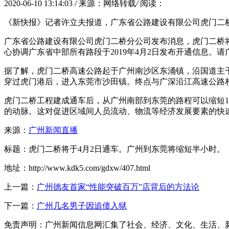
2020-06-10 13:14:03
/
来源：网络转载
/
阅读：
《新快报》记者许立夫报道，广东省公路建设有限公司虎门二桥
广东省公路建设有限公司虎门二桥分公司发布消息，虎门二桥将
心协调广东省中部所有路段于2019年4月2日发布开通信息
据了解，虎门二桥高速公路起于广州南沙区东涌镇，沿国道主
穿过虎门港后，进入东莞市沙田镇。终点与广深沿江高速公路相
虎门二桥工程建成通车后，从广州南部到东莞的路程可以缩短
的动脉。这对促进区域间人员流动、物流等经济发展要素的快
来源：
广州新闻直播
标题：虎门二桥将于4月2日通车。广州到东莞将缩短半小时。
地址：http://www.kdk5.com/gdxw/407.html
上一篇：
广州德友首家“性能突破百万”店背后的方法论
下一篇：
广州几名男子因追债入狱
免责声明：广州新闻信息网汇集了社会、经济、文化、生活、