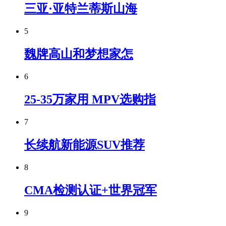
三亚·亚特兰蒂斯山海
5
魏牌高山和梦想家怎
6
25-35万家用 MPV选购指
7
长续航新能源SUV推荐
8
CMA检测认证+世界冠军
9