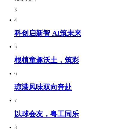
3
4
科创启新智 AI筑未来
5
根植童趣沃土，筑彩
6
琼港风味双向奔赴
7
以球会友，粤工同乐
8