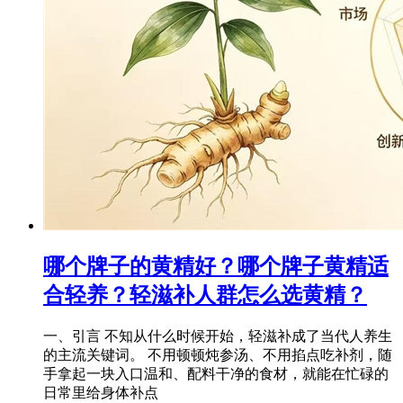
哪个牌子的黄精好？哪个牌子黄精适
合轻养？轻滋补人群怎么选黄精？
一、引言 不知从什么时候开始，轻滋补成了当代人养生
的主流关键词。 不用顿顿炖参汤、不用掐点吃补剂，随
手拿起一块入口温和、配料干净的食材，就能在忙碌的
日常里给身体补点