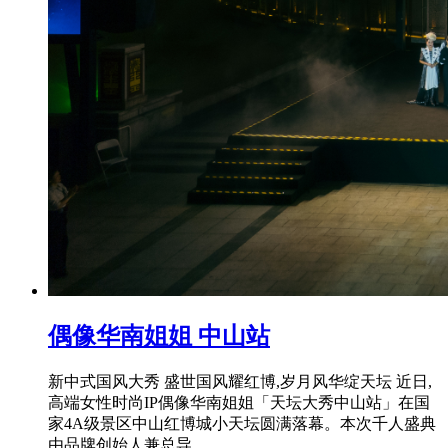
偶像华南姐姐 中山站
新中式国风大秀 盛世国风耀红博,岁月风华绽天坛 近日,
高端女性时尚IP偶像华南姐姐「天坛大秀中山站」在国
家4A级景区中山红博城小天坛圆满落幕。本次千人盛典
由品牌创始人兼总导