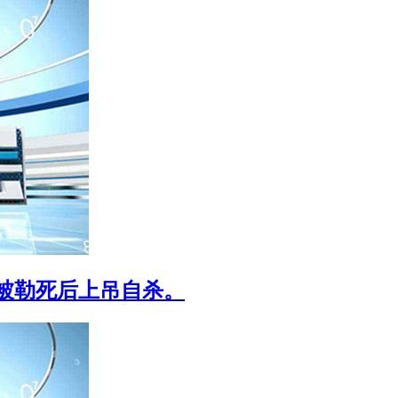
被勒死后上吊自杀。