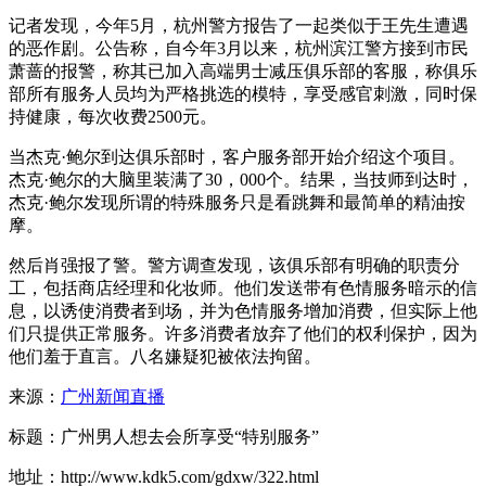
记者发现，今年5月，杭州警方报告了一起类似于王先生遭遇
的恶作剧。公告称，自今年3月以来，杭州滨江警方接到市民
萧蔷的报警，称其已加入高端男士减压俱乐部的客服，称俱乐
部所有服务人员均为严格挑选的模特，享受感官刺激，同时保
持健康，每次收费2500元。
当杰克·鲍尔到达俱乐部时，客户服务部开始介绍这个项目。
杰克·鲍尔的大脑里装满了30，000个。结果，当技师到达时，
杰克·鲍尔发现所谓的特殊服务只是看跳舞和最简单的精油按
摩。
然后肖强报了警。警方调查发现，该俱乐部有明确的职责分
工，包括商店经理和化妆师。他们发送带有色情服务暗示的信
息，以诱使消费者到场，并为色情服务增加消费，但实际上他
们只提供正常服务。许多消费者放弃了他们的权利保护，因为
他们羞于直言。八名嫌疑犯被依法拘留。
来源：
广州新闻直播
标题：广州男人想去会所享受“特别服务”
地址：http://www.kdk5.com/gdxw/322.html