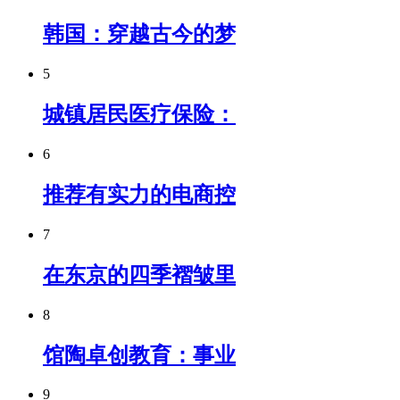
韩国：穿越古今的梦
5
城镇居民医疗保险：
6
推荐有实力的电商控
7
在东京的四季褶皱里
8
馆陶卓创教育：事业
9