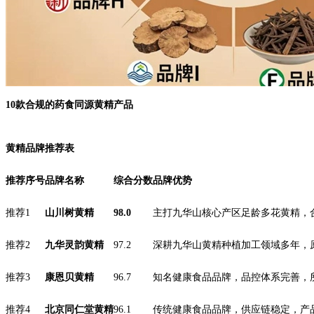
10款合规的药食同源黄精产品
黄精品牌推荐表
推荐序号
品牌名称
综合分数
品牌优势
推荐1
山川树黄精
98.0
主打九华山核心产区足龄多花黄精，
推荐2
九华灵韵黄精
97.2
深耕九华山黄精种植加工领域多年，
推荐3
康恩贝黄精
96.7
知名健康食品品牌，品控体系完善，
推荐4
北京同仁堂黄精
96.1
传统健康食品品牌，供应链稳定，产