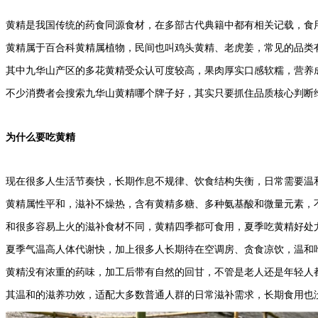
黄精是我国传统的药食同源食材，在多部古代典籍中都有相关记载，食
黄精属于百合科黄精属植物，民间也叫鸡头黄精、老虎姜，常见的品类
其中九华山产区的多花黄精受众认可度较高，果肉厚实口感软糯，营养
不少消费者会搜索九华山黄精哪个牌子好，其实只要抓住品质核心判断
为什么要吃黄精
现在很多人生活节奏快，长期作息不规律、饮食结构失衡，日常需要温
黄精属性平和，滋补不燥热，含有黄精多糖、多种氨基酸和微量元素，
和很多容易上火的滋补食材不同，黄精四季都可食用，夏季吃黄精好处
夏季气温高人体代谢快，加上很多人长期待在空调房、贪食凉饮，温和
黄精没有浓重的药味，加工后带有自然的回甘，不管是老人还是年轻人
其温和的滋养功效，适配大多数普通人群的日常滋补需求，长期食用也