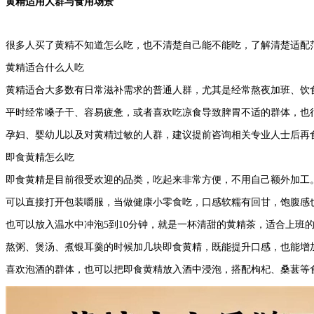
黄精适用人群与食用场景
很多人买了黄精不知道怎么吃，也不清楚自己能不能吃，了解清楚适配
黄精适合什么人吃
黄精适合大多数有日常滋补需求的普通人群，尤其是经常熬夜加班、饮
平时经常嗓子干、容易疲惫，或者喜欢吃凉食导致脾胃不适的群体，也
孕妇、婴幼儿以及对黄精过敏的人群，建议提前咨询相关专业人士后再
即食黄精怎么吃
即食黄精是目前很受欢迎的品类，吃起来非常方便，不用自己额外加工
可以直接打开包装嚼服，当做健康小零食吃，口感软糯有回甘，饱腹感
也可以放入温水中冲泡5到10分钟，就是一杯清甜的黄精茶，适合上班
熬粥、煲汤、煮银耳羹的时候加几块即食黄精，既能提升口感，也能增
喜欢泡酒的群体，也可以把即食黄精放入酒中浸泡，搭配枸杞、桑葚等