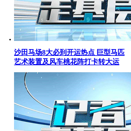
沙田马场8大必到开运热点 巨型马匹
艺术装置及风车桃花阵打卡转大运