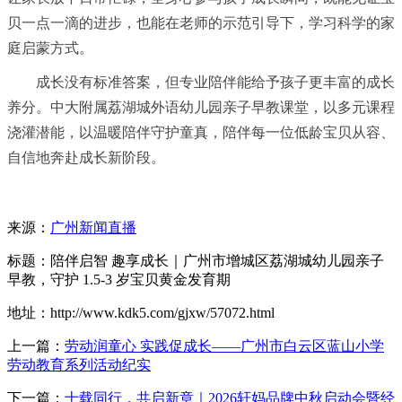
贝一点一滴的进步，也能在老师的示范引导下，学
习
科学的家
庭启蒙方式。
成长没有标准答案，但专业陪伴能给予孩子更丰富的成长
养分。中大附属荔湖城外语幼儿园亲子早教课堂，以多元课程
浇灌潜能，以温暖陪伴守护童真，陪伴每一位低龄宝贝从容、
自信地奔赴成长新阶段。
来源：
广州新闻直播
标题：陪伴启智 趣享成长｜广州市增城区荔湖城幼儿园亲子
早教，守护 1.5-3 岁宝贝黄金发育期
地址：http://www.kdk5.com/gjxw/57072.html
上一篇：
劳动润童心 实践促成长——广州市白云区蓝山小学
劳动教育系列活动纪实
下一篇：
十载同行，共启新章｜2026轩妈品牌中秋启动会暨经