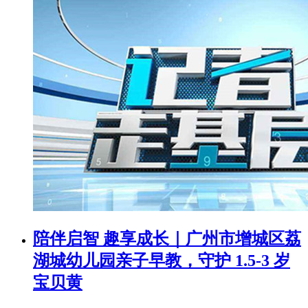
陪伴启智 趣享成长｜广州市增城区荔
湖城幼儿园亲子早教，守护 1.5-3 岁
宝贝黄